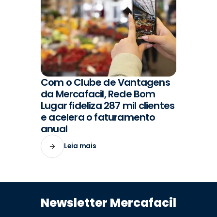
Com o Clube de Vantagens
#VENDAS
da Mercafacil, Rede Bom
Lugar fideliza 287 mil clientes
e acelera o faturamento
anual
Leia mais
Newsletter Mercafacil