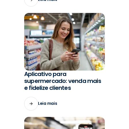
Aplicativo para
#MARKETING
supermercado: venda mais
e fidelize clientes
Leia mais