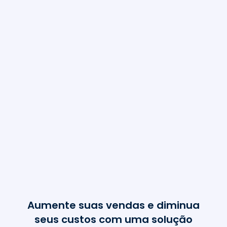
8.000
+
Lojas utilizando
nossa solução
26
Estados
100
+
ERPs Integrados
20 M
+
de consumidores mapeados
Aumente suas vendas e diminua
seus custos com uma solução