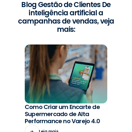
Blog Gestão de Clientes De
inteligência artificial a
campanhas de vendas, veja
mais:
Como Criar um Encarte de
#VENDAS
Supermercado de Alta
Performance no Varejo 4.0
Leia mais