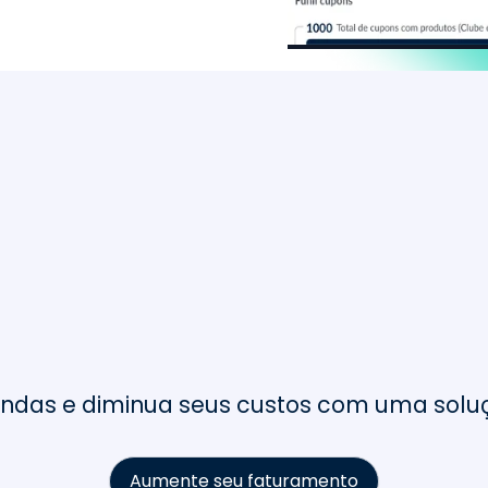
cafacil: CRM nº1 entre os
26
+
100
Estados
ERPs Integrados
das e diminua seus custos com uma solução
Aumente seu faturamento