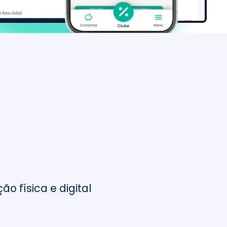
 supermercados
+
20 M
de consumidores
mapeados
 física e digital