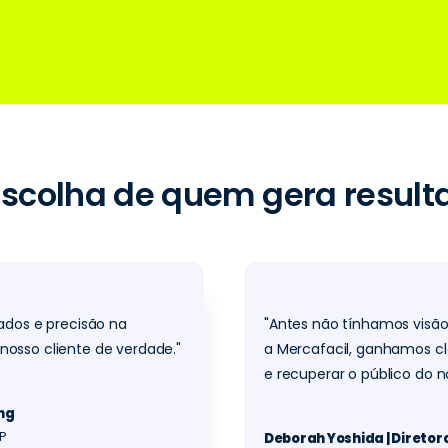
QUERO TRANSFORMAR DADOS EM LUCRO
escolha de quem gera result
dados e precisão na
"Antes não tínhamos visã
nosso cliente de verdade."
a Mercafacil, ganhamos cl
e recuperar o público do n
ing
SP
Deborah Yoshida | Diretor