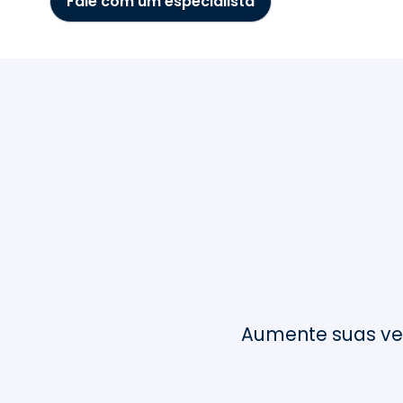
Fale com um especialista
Escolha a Mer
+
8.000
Lojas utilizando
nossa solução
Aumente suas ven