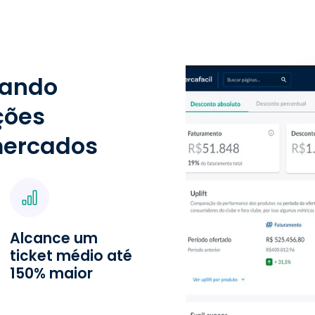
çando
ções
mercados
Alcance um
ticket médio até
150% maior