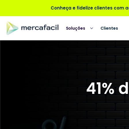
Conheça e fidelize clientes com aç
Soluções
Clientes
41% d