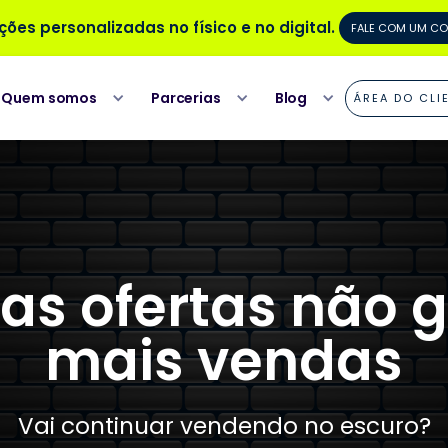
ões personalizadas no físico e no digital.
FALE COM UM C
Quem somos
Parcerias
Blog
ÁREA DO CLI
as ofertas não
mais vendas
Vai continuar vendendo no escuro?