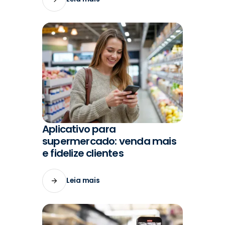
Aplicativo para
#MARKETING
supermercado: venda mais
e fidelize clientes
Leia mais