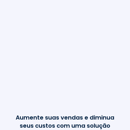
8.000
+
Lojas utilizando
nossa solução
26
Estados
100
+
ERPs Integrados
20 M
+
de consumidores mapeados
Aumente suas vendas e diminua
seus custos com uma solução