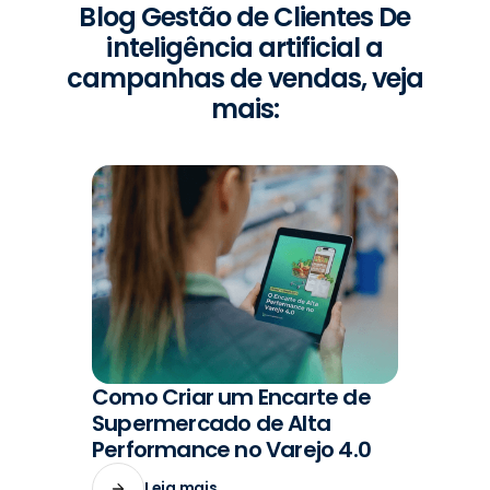
Blog Gestão de Clientes De
inteligência artificial a
campanhas de vendas, veja
mais:
Como Criar um Encarte de
#VENDAS
Supermercado de Alta
Performance no Varejo 4.0
Leia mais