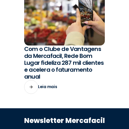
Com o Clube de Vantagens
#VENDAS
da Mercafacil, Rede Bom
Lugar fideliza 287 mil clientes
e acelera o faturamento
anual
Leia mais
Newsletter Mercafacil