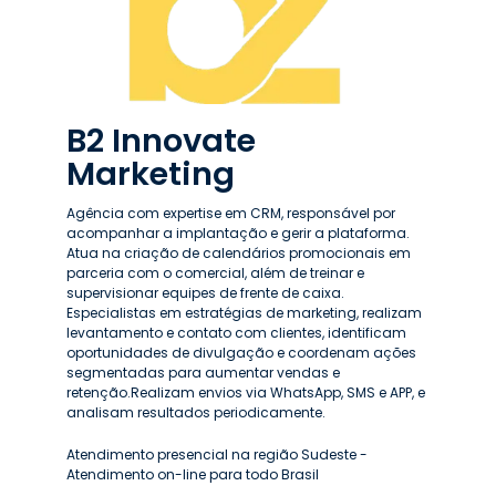
B2 Innovate
Marketing
Agência com expertise em CRM, responsável por
A
acompanhar a implantação e gerir a plataforma.
c
Atua na criação de calendários promocionais em
p
parceria com o comercial, além de treinar e
d
supervisionar equipes de frente de caixa.
d
Especialistas em estratégias de marketing, realizam
C
levantamento e contato com clientes, identificam
n
oportunidades de divulgação e coordenam ações
e
segmentadas para aumentar vendas e
c
retenção.Realizam envios via WhatsApp, SMS e APP, e
c
analisam resultados periodicamente.
C
Atendimento presencial na região Sudeste -
e
Atendimento on-line para todo Brasil
li